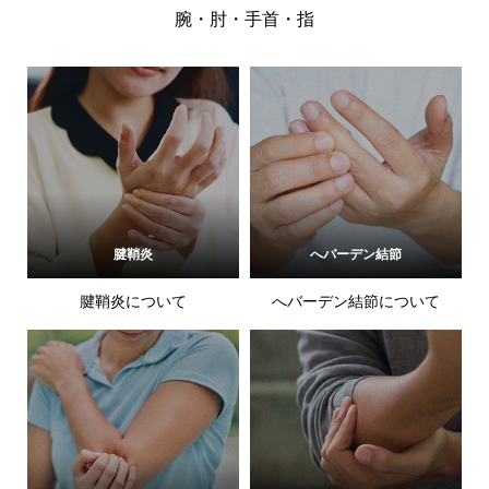
腕・肘・手首・指
腱鞘炎
へバーデン結節
腱鞘炎について
へバーデン結節について