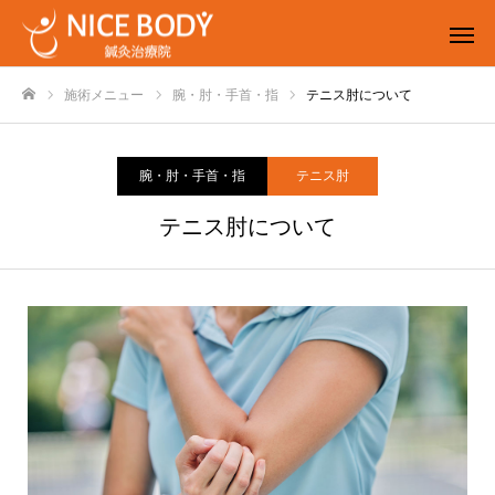
施術メニュー
腕・肘・手首・指
テニス肘について
ホーム
腕・肘・手首・指
テニス肘
テニス肘について