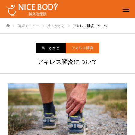
施術メニュー
足・かかと
アキレス腱炎について
ホーム
足・かかと
アキレス腱炎
アキレス腱炎について