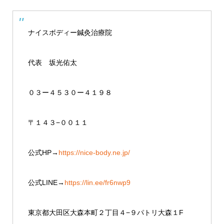
ナイスボディー鍼灸治療院
代表 坂光佑太
０３ー４５３０ー４１９８
〒１４３−００１１
公式HP→
https://nice-body.ne.jp/
公式LINE→
https://lin.ee/fr6nwp9
東京都大田区大森本町２丁目４−９パトリ大森１F