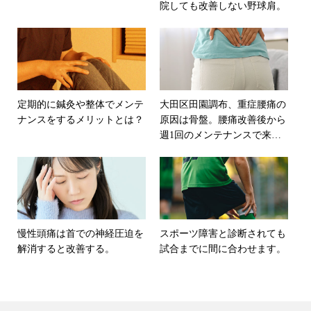
院しても改善しない野球肩。
定期的に鍼灸や整体でメンテ
大田区田園調布、重症腰痛の
ナンスをするメリットとは？
原因は骨盤。腰痛改善後から
週1回のメンテナンスで来院
している例。
慢性頭痛は首での神経圧迫を
スポーツ障害と診断されても
解消すると改善する。
試合までに間に合わせます。