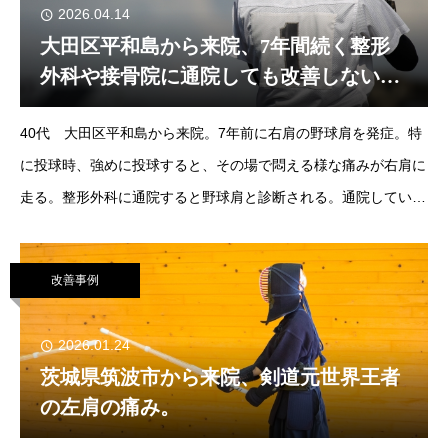
2026.04.14
大田区平和島から来院、7年間続く整形
外科や接骨院に通院しても改善しない野
球肩。
40代 大田区平和島から来院。7年前に右肩の野球肩を発症。特
に投球時、強めに投球すると、その場で悶える様な痛みが右肩に
走る。整形外科に通院すると野球肩と診断される。通院している
整形外科で肩に電気を当てる、接骨院で肩のマッサージを受ける
が痛みが全く改
改善事例
2026.01.24
茨城県筑波市から来院、剣道元世界王者
の左肩の痛み。