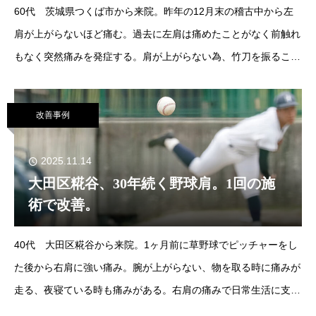
60代 茨城県つくば市から来院。昨年の12月末の稽古中から左
肩が上がらないほど痛む。過去に左肩は痛めたことがなく前触れ
もなく突然痛みを発症する。肩が上がらない為、竹刀を振ること
が出来ず剣道の指導に支障をきたす。剣道の指導で海外に出張が
ある為、早急に
改善事例
2025.11.14
大田区糀谷、30年続く野球肩。1回の施
術で改善。
40代 大田区糀谷から来院。1ヶ月前に草野球でピッチャーをし
た後から右肩に強い痛み。腕が上がらない、物を取る時に痛みが
走る、夜寝ている時も痛みがある。右肩の痛みで日常生活に支障
をきたす。野球肩自体は30年前からあるが、ここまで痛みが強く