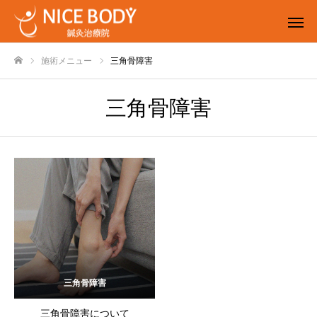
施術メニュー
三角骨障害
ホーム
三角骨障害
三角骨障害
三角骨障害について