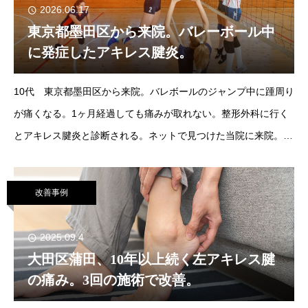
2026.06.17
東京都墨田区から来院。バレーボール中
に発症したアキレス腱炎。
10代 東京都墨田区から来院。バレボールのジャンプ中に踵周り
が痛くなる。1ヶ月経過しても痛みが取れない。整形外科に行く
とアキレス腱炎と診断される。ネットで見つけた当院に来院。ア
キレス腱炎の原因は炎症ではなかった今回の患者さんは1ヶ月経
過
改善事例
2025.09.4
大田区蒲田、10年以上続く左アキレス腱
の痛み。3回の施術で改善。