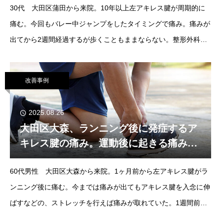
30代 大田区蒲田から来院。10年以上左アキレス腱が周期的に
痛む。今回もバレー中ジャンプをしたタイミングで痛み。痛みが
出てから2週間経過するが歩くこともままならない。整形外科に
行くとアキレス腱炎と診断される。スポーツ障害専門を謳う整体
に行く
改善事例
2025.08.26
大田区大森、ランニング後に発症するア
キレス腱の痛み。運動後に起きる痛みの
原因とは？
60代男性 大田区大森から来院。1ヶ月前から左アキレス腱がラ
ンニング後に痛む。今までは痛みが出てもアキレス腱を入念に伸
ばすなどの、ストレッチを行えば痛みが取れていた。1週間前の
ランニング後に痛みが発症した時にストレッチしをても痛みが取