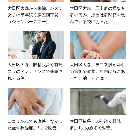
大田区大森から来院、バスケ
大田区大森、五十肩の様な右
女子の半年続く膝蓋靭帯炎
肩の痛み。原因は肩関節を包
（ジャンパーズニー）
んでいる袋にあった。
大田区大森、眼精疲労や首肩
大田区大森、テニス肘が4回
コリのメンテナンスで来院さ
の施術で改善。原因は脇にあ
れてる例。
った。治し方とは？
口コミNo.1でも改善しなかっ
大田区糀谷、30年続く野球
た坐骨神経痛。5回で改善。
肩。1回の施術で改善。