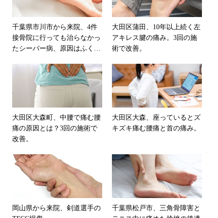
千葉県市川市から来院、4件
大田区蒲田、10年以上続く左
接骨院に行っても治らなかっ
アキレス腱の痛み。3回の施
たシーバー病、原因はふくら
術で改善。
はぎではなく膝にあった。
大田区大森町、中腰で痛む腰
大田区大森、座っているとズ
痛の原因とは？3回の施術で
キズキ痛む腰痛と首の痛み。
改善。
岡山県から来院、剣道選手の
千葉県松戸市、三角骨障害と